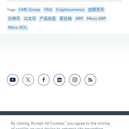
CME Group
FAQ
Cryptocurrency
加密货币
比特币
以太币
产品信息
索拉纳
XRP
Micro XRP
Micro SOL
反馈意见
By clicking “Accept All Cookies,” you agree to the storing