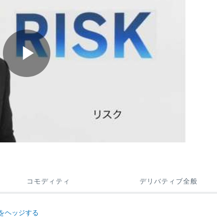
Play
Video
コモディティ
デリバティブ全般
をヘッジする