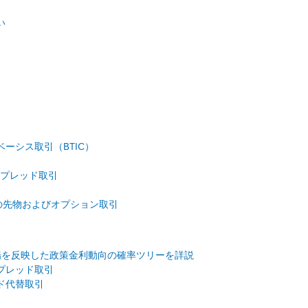
い
ーシス取引（BTIC）
スプレッド取引
)の先物およびオプション取引
先物市場を反映した政策金利動向の確率ツリーを詳説
プレッド取引
ド代替取引