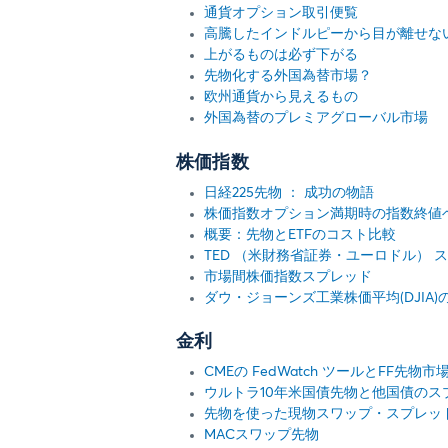
通貨オプション取引便覧
高騰したインドルピーから目が離せな
上がるものは必ず下がる
先物化する外国為替市場？
欧州通貨から見えるもの
外国為替のプレミアグローバル市場
株価指数
日経225先物 ： 成功の物語
株価指数オプション満期時の指数終値ベ
概要：先物とETFのコスト比較
TED （米財務省証券・ユーロドル） 
市場間株価指数スプレッド
ダウ・ジョーンズ工業株価平均(DJIA
金利
CMEの FedWatch ツールとFF
ウルトラ10年米国債先物と他国債のス
先物を使った現物スワップ・スプレッ
MACスワップ先物