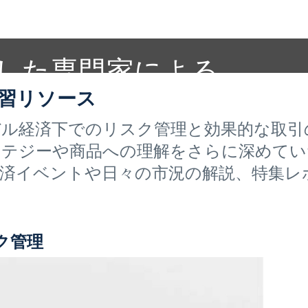
した専門家による
ション取引の洞察
学習リソース
ル経済下でのリスク管理と効果的な取引の
テジーや商品への理解をさらに深めてい
済イベントや日々の市況の解説、特集レ
ク管理