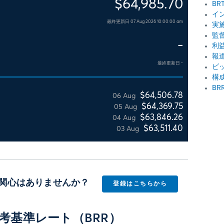
$64,985.70
BR
イ
最終更新日
07 Aug 2026 10:00:00 am
実
監
-
利
報
最終更新日
-
ビ
構
BR
$64,506.78
06 Aug
$64,369.75
05 Aug
$63,846.26
04 Aug
$63,511.40
03 Aug
スに関心はありませんか？
登録はこちらから
参考基準レート（BRR）