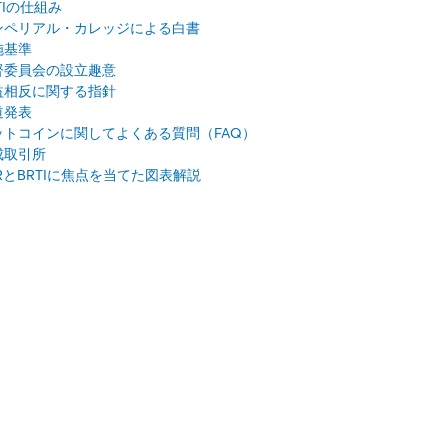
TIの仕組み
ンペリアル・カレッジによる白書
施基準
督委員会の設立趣意
益相反に関する指針
道発表
ットコインに関してよくある質問（FAQ）
成取引所
RとBRTIに焦点を当てた図表解説