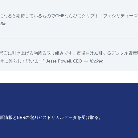
標になると期待しているものでCMEならびにクリプト・ファシリティー
Bit
な局面に引き上げる胸躍る取り組みです。市場をけん引するデジタル資産
しく思います" Jesse Powell, CEO
— Kraken
の最新情報とBRRの
無料
ヒストリカルデータを受け取る。