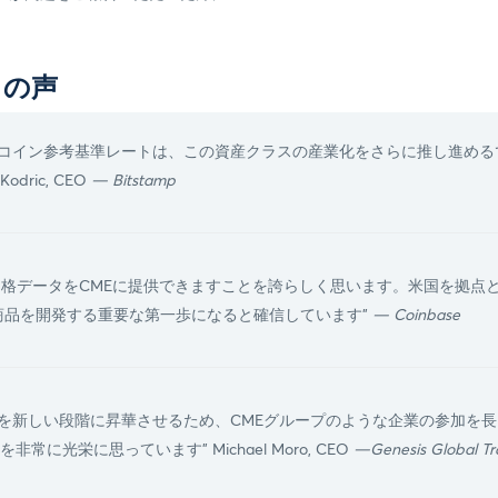
らの声
トコイン参考基準レートは、この資産クラスの産業化をさらに推し進める
dric, CEO
— Bitstamp
ために価格データをCMEに提供できますことを誇らしく思います。米国を拠
金融商品を開発する重要な第一歩になると確信しています"
— Coinbase
スを新しい段階に昇華させるため、CMEグループのような企業の参加を
光栄に思っています" Michael Moro, CEO
—Genesis Global Tr