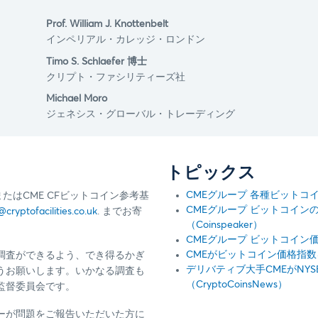
Prof. William J. Knottenbelt
インペリアル・カレッジ・ロンドン
Timo S. Schlaefer 博士
クリプト・ファシリティーズ社
Michael Moro
ジェネシス・グローバル・トレーディング
トピックス
CMEグループ 各種ビットコイ
たはCME CFビットコイン参考基
CMEグループ ビットコイ
@cryptofacilities.co.uk
. までお寄
（Coinspeaker）
CMEグループ ビットコイン価
CMEがビットコイン価格指数を公表
調査ができるよう、でき得るかぎ
デリバティブ大手CMEがNY
うお願いします。いかなる調査も
（CryptoCoinsNews）
監督委員会です。
ーが問題をご報告いただいた方に