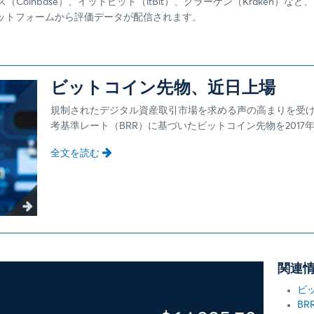
（Coinbase）、イットビット（itBit）、クラーケン（Kraken）など、
ットフォームから評価データが配信されます。
ビットコイン先物、近日上場
規制されたデジタル資産取引市場を求める声の高まりを受け
考基準レート（BRR）に基づいたビットコイン先物を2017年
全文を読む
関連
ビ
BR