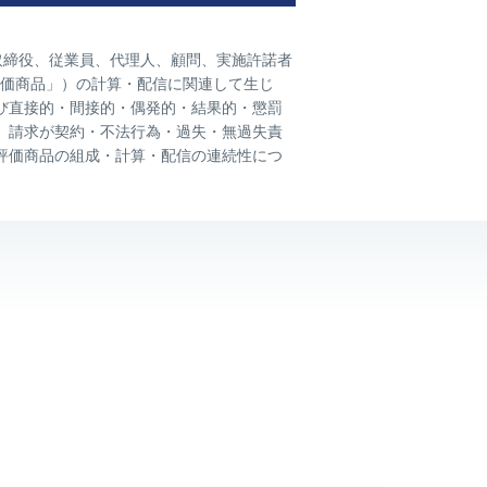
連会社）の役員、取締役、従業員、代理人、顧問、実施許諾者
ン評価商品」）の計算・配信に関連して生じ
び直接的・間接的・偶発的・結果的・懲罰
、請求が契約・不法行為・過失・無過失責
評価商品の組成・計算・配信の連続性につ