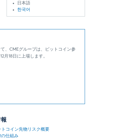
日本語
한국어
て、CMEグループは、ビットコイン参
12月18日に上場します。
情報
ットコイン先物リスク概要
Rの仕組み