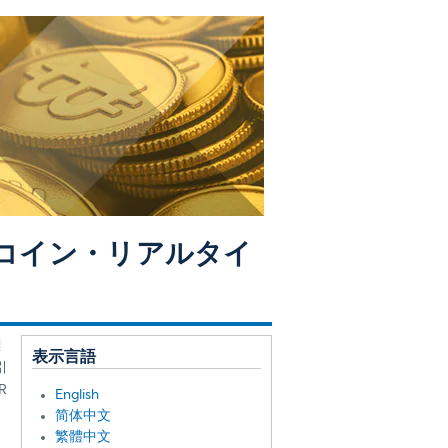
トコイン・リアルタイ
標
表示言語
引
R
English
简体中文
繁體中文