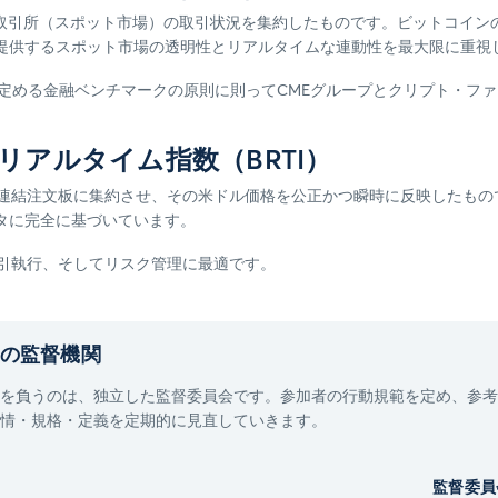
取引所（スポット市場）の取引状況を集約したものです。ビットコインの
提供するスポット市場の透明性とリアルタイムな連動性を最大限に重視
）が定める金融ベンチマークの原則に則ってCMEグループとクリプト・フ
・リアルタイム指数（BRTI）
要を連結注文板に集約させ、その米ドル価格を公正かつ瞬時に反映したも
タに完全に基づいています。
取引執行、そしてリスク管理に最適です。
品の監督機関
を負うのは、独立した監督委員会です。参加者の行動規範を定め、参考
情・規格・定義を定期的に見直していきます。
監督委員