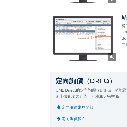
結
從C
G
B
並
定向詢價（DRFQ）
CME Direct的定向詢價（DRFQ）
術上優化場內期貨、期權和大宗交易。
定向詢價常見問題
定向詢價簡介