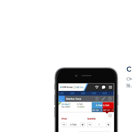
C
C
險