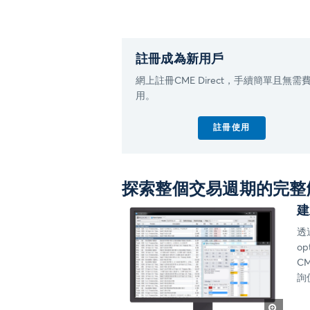
註冊成為新用戶
網上註冊CME Direct，手續簡單且無需
用。
註冊使用
探索整個交易週期的完整
建
透
op
C
詢