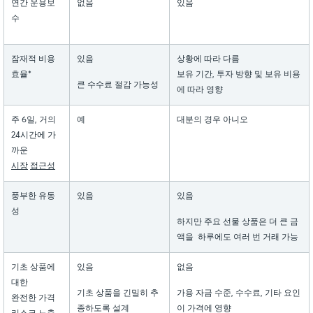
연간 운용보
없음
있음
수
잠재적 비용
있음
상황에 따라 다름
효율*
보유 기간, 투자 방향 및 보유 비용
큰 수수료 절감 가능성
에 따라 영향
주 6일, 거의
예
대분의 경우 아니오
24시간에 가
까운
시장
접근성
풍부한 유동
있음
있음
성
하지만 주요 선물 상품은 더 큰 금
액을 하루에도 여러 번 거래 가능
기초 상품에
있음
없음
대한
기초 상품을 긴밀히 추
가용 자금 수준, 수수료, 기타 요인
완전한 가격
종하도록 설계
이 가격에 영향