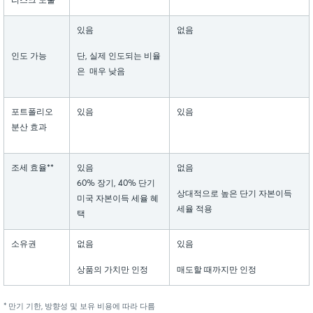
리스크 노출
있음
없음
인도 가능
단, 실제 인도되는 비율
은 매우 낮음
포트폴리오
있음
있음
분산 효과
조세 효율**
있음
없음
60% 장기, 40% 단기
상대적으로 높은 단기 자본이득
미국 자본이득 세율 혜
세율 적용
택
소유권
없음
있음
상품의 가치만 인정
매도할 때까지만 인정
* 만기 기한, 방향성 및 보유 비용에 따라 다름