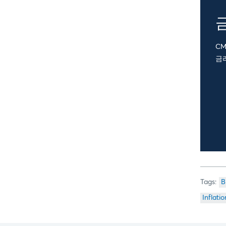
C
금
B
Inflatio