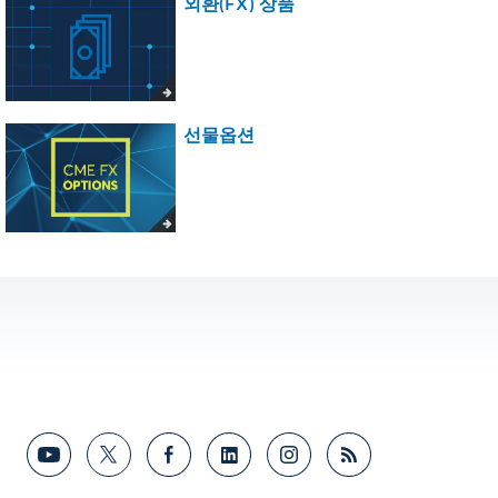
외환(FX) 상품
선물옵션