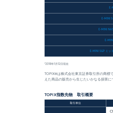
E-
E-MINI 
E-MINI NA
E-MI
E-MINI S&P 
*2018年1月12日現在
TOPIX®は株式会社東京証券取引所の商標です。C
えた商品の販売から生じたいかなる損害に
TOPIX指数先物 取引概要
取引単位
C