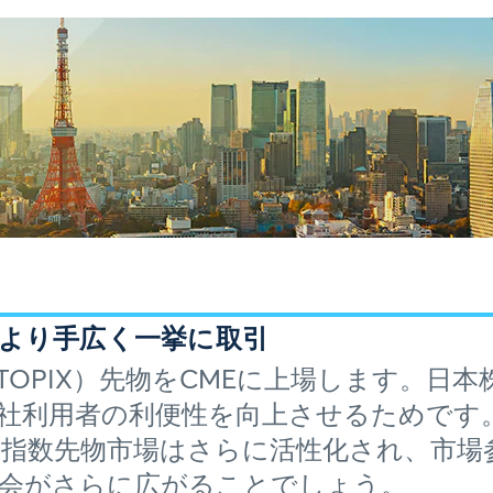
より手広く一挙に取引
（TOPIX）先物をCMEに上場します。日
社利用者の利便性を向上させるためです。T
価指数先物市場はさらに活性化され、市場
会がさらに広がることでしょう。