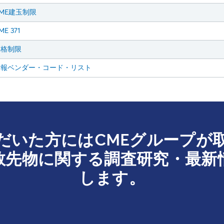
ME建玉制限
ME 371
価格制限
情報ベンダー・コード・リスト
だいた方にはCMEグループが
数先物に関する調査研究・最新
します。