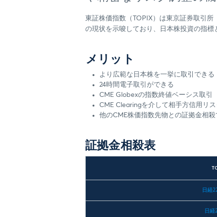
東証株価指数（TOPIX）は東京証券取引
の現状を示唆しており、日本株投資の指標
メリット
より広範な日本株を一挙に取引できる
24時間電子取引ができる
CME Globexの指数終値ベーシス取
CME Clearingを介して相手方信用
他のCME株価指数先物との証拠金相
証拠金相殺表
T
日経2
日経