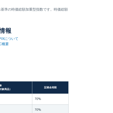
動株基準の時価総額加重型指数です。時価総額
情報
PIXについて
IC概要
率
証拠金相殺
：対象商品）
70%
70%