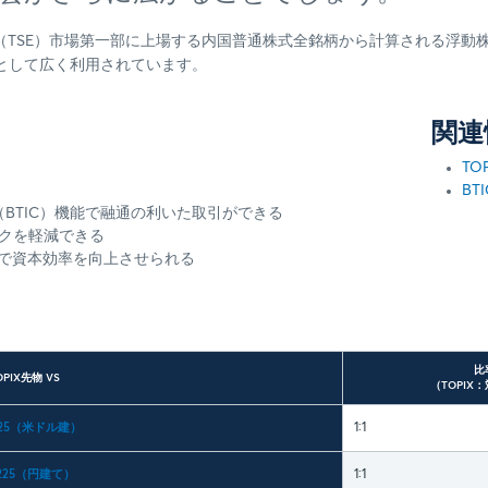
所（TSE）市場第一部に上場する内国普通株式全銘柄から計算される浮
として広く利用されています。
関連
TO
BT
引（BTIC）機能で融通の利いた取引ができる
リスクを軽減できる
殺で資本効率を向上させられる
比
OPIX先物 VS
（TOPIX
25（米ドル建）
1:1
225（円建て）
1:1