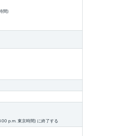
京時間)
3:00 p.m. 東京時間) に終了する