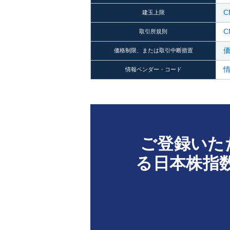
C
建玉上限
C
取引所規則
価格制限、または取引中断措置
情報ベンダー・コード
ご登録いた
る日本株指