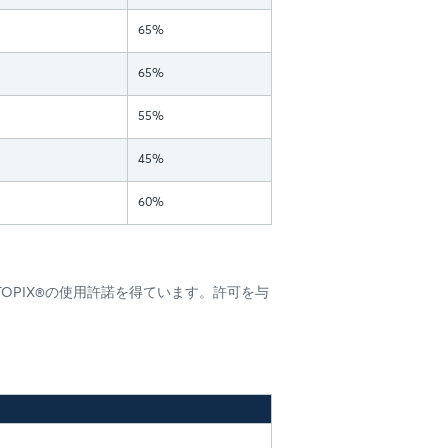
65%
65%
55%
45%
60%
引所からTOPIX®の使用許諾を得ています。許可を与