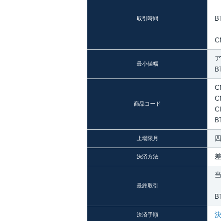
B
取引時間
C
ア
最小値幅
B
C
C
商品コード
C
B
四
上場限月
決済方法
当
最終取引
B
決済手順