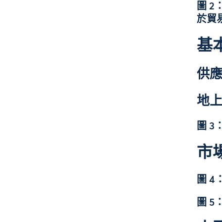
圖 
於貿易
基
供
地上
圖 
市
圖 4
圖 