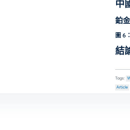
中
鉑
圖 
結
W
Article