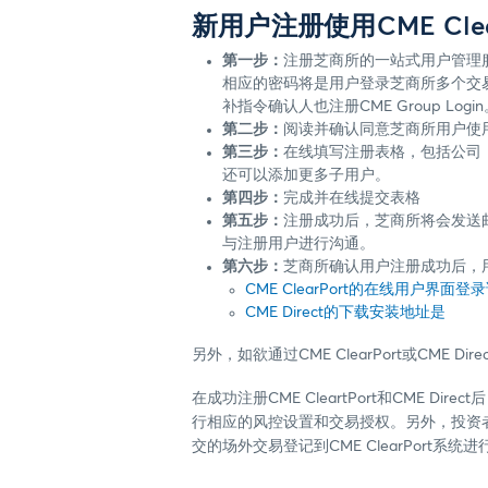
新用户注册使用CME Clea
第一步：
注册芝商所的一站式用户管理服务CME 
相应的密码将是用户登录芝商所多个交易系
补指令确认人也注册CME Group Login
第二步：
阅读并确认同意芝商所用户使用协议
第三步：
在线填写注册表格，包括公司（
还可以添加更多子用户。
第四步：
完成并在线提交表格
第五步：
注册成功后，芝商所将会发送
与注册用户进行沟通。
第六步：
芝商所确认用户注册成功后，用户即
CME ClearPort的在线用户界面登
CME Direct的下载安装地址是
另外，如欲通过CME ClearPort或C
在成功注册CME CleartPort和CM
行相应的风控设置和交易授权。另外，投资者
交的场外交易登记到CME ClearPort系统