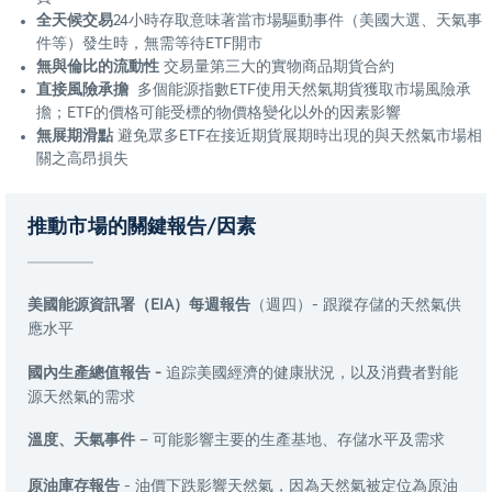
全天候交易
24小時存取意味著當市場驅動事件（美國大選、天氣事
件等）發生時，無需等待ETF開市
無與倫比的流動性
交易量第三大的實物商品期貨合約
直接風險承擔
多個能源指數ETF使用天然氣期貨獲取市場風險承
擔；ETF的價格可能受標的物價格變化以外的因素影響
無展期滑點
避免眾多ETF在接近期貨展期時出現的與天然氣市場相
關之高昂損失
推動市場的關鍵報告/因素
美國能源資訊署（EIA）每週報告
（週四）- 跟蹤存儲的天然氣供
應水平
國內生產總值報告 -
追踪美國經濟的健康狀況，以及消費者對能
源天然氣的需求
溫度、天氣事件
– 可能影響主要的生產基地、存儲水平及需求
原油庫存報告
- 油價下跌影響天然氣，因為天然氣被定位為原油