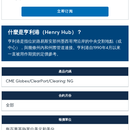
立即订阅
什麼是亨利港（Henry Hub）？
亨利港是指位於路易斯安那州墨西哥灣沿岸的中央交割地點（或
中心），與幾條州內和州際管道連接。亨利港自1990年4月以來
一直被用作期貨的定價參考。
產品代碼
CME Globex/ClearPort/Clearing: NG
合約月份
全部
報價單位
每百萬英熱單位美元和美分