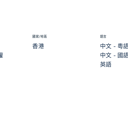
國家/地區
語言
香港
中文 - 粵
權
中文 - 國
英語