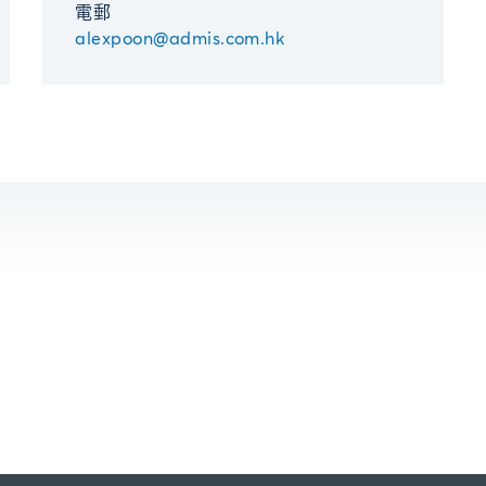
電郵
alexpoon@admis.com.hk