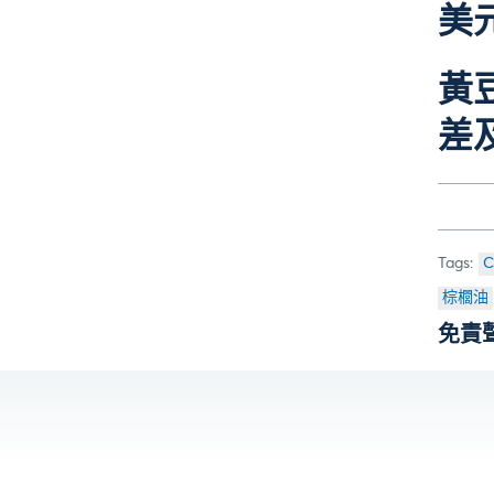
美
黃
差
C
棕櫚油
免責