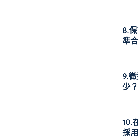
8.
準
9.
少
10
採