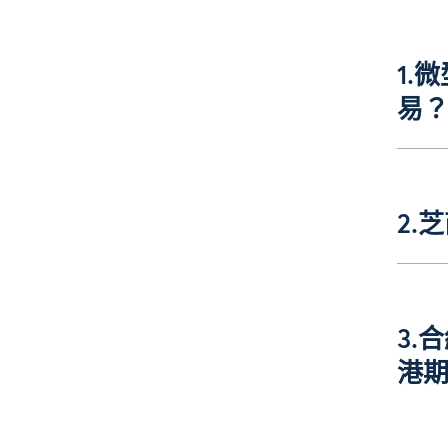
1.
易
2.
3.
港