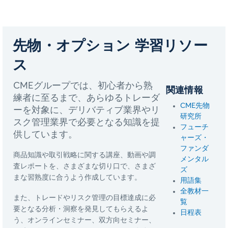
先物・オプション 学習リソー
ス
CMEグループでは、初心者から熟
関連情報
練者に至るまで、あらゆるトレーダ
CME先物
ーを対象に、デリバティブ業界やリ
研究所
スク管理業界で必要となる知識を提
フューチ
供しています。
ャーズ・
ファンダ
商品知識や取引戦略に関する講座、動画や調
メンタル
査レポートを、さまざまな切り口で、さまざ
ズ
まな習熟度に合うよう作成しています。
用語集
全教材一
また、トレードやリスク管理の目標達成に必
覧
要となる分析・洞察を発見してもらえるよ
日程表
う、オンラインセミナー、双方向セミナー、