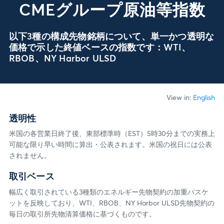
CMEグループ原油等指数
以下3種の構成先物銘柄について、単一かつ透明な
価格で示した終値ベースの指数です：WTI、
RBOB、NY Harbor ULSD
View in:
English
透明性
米国の各営業日終了後、東部標準時（EST）5時30分までの実務上
可能な限り早い時間に算出・公表されます。米国の祝日には公表
されません。
取引ベース
幅広く取引されている3種類のエネルギー先物契約の加重バスケ
ットを反映しており、WTI、RBOB、NY Harbor ULSD先物契約の
毎日の取引所先物清算価格に基づくものです。