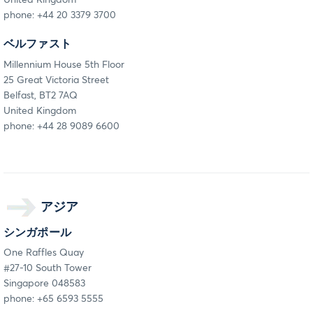
United Kingdom
phone: +44 20 3379 3700
ベルファスト
Millennium House 5th Floor
25 Great Victoria Street
Belfast, BT2 7AQ
United Kingdom
phone: +44 28 9089 6600
アジア
シンガポール
One Raffles Quay
#27-10 South Tower
Singapore 048583
phone: +65 6593 5555