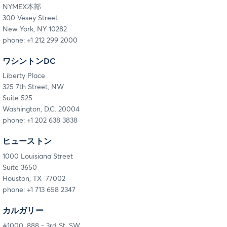
NYMEX本部
300 Vesey Street
New York, NY 10282
phone: +1 212 299 2000
ワシントンDC
Liberty Place
325 7th Street, NW
Suite 525
Washington, D.C. 20004
phone: +1 202 638 3838
ヒューストン
1000 Louisiana Street
Suite 3650
Houston, TX 77002
phone: +1 713 658 2347
カルガリー
#1000, 888 - 3rd St. SW