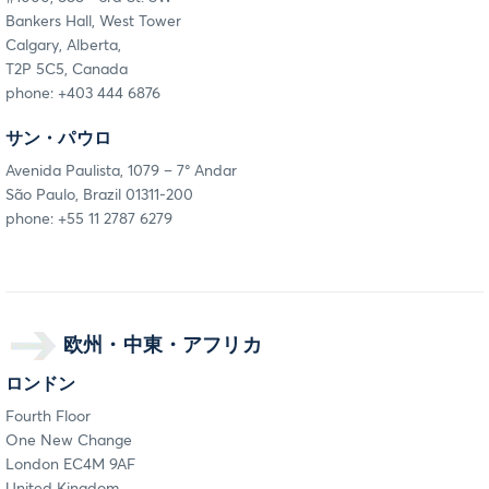
Bankers Hall, West Tower
Calgary, Alberta,
T2P 5C5, Canada
phone: +403 444 6876
サン・パウロ
Avenida Paulista, 1079 – 7° Andar
São Paulo, Brazil 01311-200
phone: +55 11 2787 6279
欧州・中東・アフリカ
ロンドン
Fourth Floor
One New Change
London EC4M 9AF