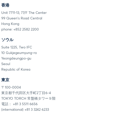
香港
Unit 7711-13, 77/F The Center
99 Queen's Road Central
Hong Kong
phone: +852 2582 2200
ソウル
Suite 1225, Two IFC
10 Gukjegeumyung-ro
Yeongdeungpo-gu
Seoul
Republic of Korea
東京
〒100-0004
東京都千代田区大手町2丁目6-4
TOKYO TORCH 常盤橋タワー９階
電話： +81 3 5511 6656
(international) +81 3 3242 6233