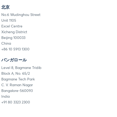
北京
No.6 Wudinghou Street
Unit 1105
Excel Centre
Xicheng District
Beijing 100033
China
+86 10 5913 1300
バンガロール
Level 8, Bagmane Tridib
Block A, No. 65/2
Bagmane Tech Park
C. V. Raman Nagar
Bangalore-560093
India
+91 80 3323 2300